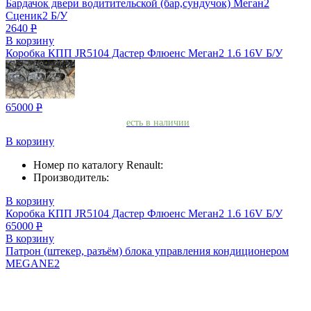
Бардачок двери водитительской (бар,сундучок) Меган2
Сценик2 Б/У
2640
Р
В корзину
Коробка КПП JR5104 Дастер Флюенс Меган2 1.6 16V Б/У
65000
Р
есть в наличии
В корзину
Номер по каталогу Renault:
Производитель:
В корзину
Коробка КПП JR5104 Дастер Флюенс Меган2 1.6 16V Б/У
65000
Р
В корзину
Патрон (штекер, разъём) блока управления кондиционером
MEGANE2