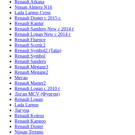
Renault Arkana
Nissan Almera N16
Lada Largus Cross
Renault Duster с 2015 г.
Renault Kaptur
Renault Sandero New с 2014 г
Renault Logan New с 2014 г
Renault Fluence
Renault Scenic2
Renault Symbol2 (Talia)
Renault Symbol
Renault Sandero
Renault Megane3
Renault Megane2
Меган
Renault Master2
Renault Logan c 2010 г
Логан МСV (Фургон)
Renault Logan
Lada Largus
Лагуна
Renault Koleos
Renault Kangoo
Renault Duster
Nissan Terrano