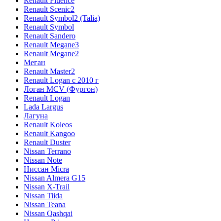
Renault Fluence
Renault Scenic2
Renault Symbol2 (Talia)
Renault Symbol
Renault Sandero
Renault Megane3
Renault Megane2
Меган
Renault Master2
Renault Logan c 2010 г
Логан МСV (Фургон)
Renault Logan
Lada Largus
Лагуна
Renault Koleos
Renault Kangoo
Renault Duster
Nissan Terrano
Nissan Note
Ниссан Micra
Nissan Almera G15
Nissan X-Trail
Nissan Tiida
Nissan Teana
Nissan Qashqai