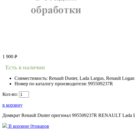
1 900
Р
Есть в наличии
Совместимость:
Renault Duster, Lada Largus, Renault Logan
Номер по каталогу производителя:
995509237R
Кол-во:
в корзину
Домкрат Renault Duster оригинал 995509237R RENAULT Lada Largu
В корзине
0
товаров