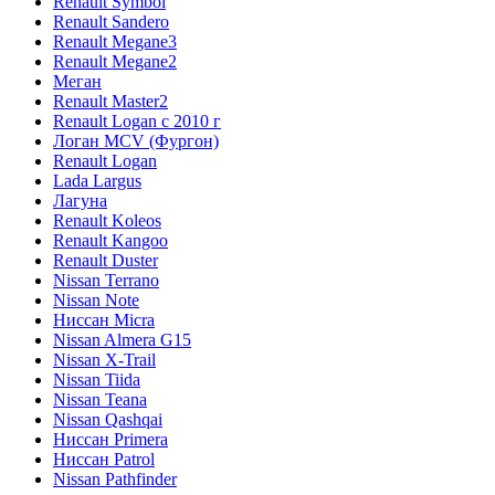
Renault Symbol
Renault Sandero
Renault Megane3
Renault Megane2
Меган
Renault Master2
Renault Logan c 2010 г
Логан МСV (Фургон)
Renault Logan
Lada Largus
Лагуна
Renault Koleos
Renault Kangoo
Renault Duster
Nissan Terrano
Nissan Note
Ниссан Micra
Nissan Almera G15
Nissan X-Trail
Nissan Tiida
Nissan Teana
Nissan Qashqai
Ниссан Primera
Ниссан Patrol
Nissan Pathfinder