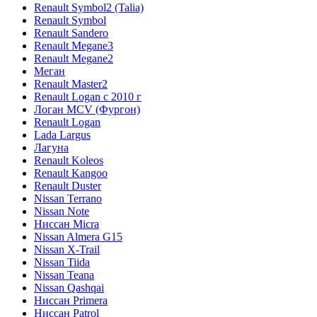
Renault Symbol2 (Talia)
Renault Symbol
Renault Sandero
Renault Megane3
Renault Megane2
Меган
Renault Master2
Renault Logan c 2010 г
Логан МСV (Фургон)
Renault Logan
Lada Largus
Лагуна
Renault Koleos
Renault Kangoo
Renault Duster
Nissan Terrano
Nissan Note
Ниссан Micra
Nissan Almera G15
Nissan X-Trail
Nissan Tiida
Nissan Teana
Nissan Qashqai
Ниссан Primera
Ниссан Patrol