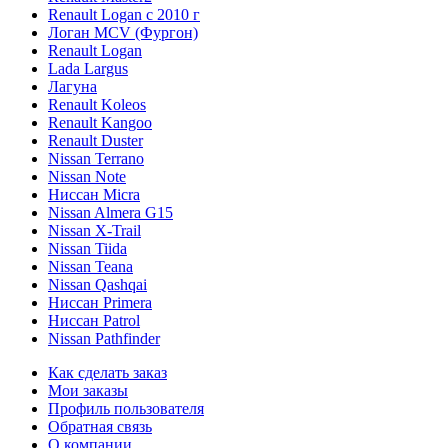
Renault Logan c 2010 г
Логан МСV (Фургон)
Renault Logan
Lada Largus
Лагуна
Renault Koleos
Renault Kangoo
Renault Duster
Nissan Terrano
Nissan Note
Ниссан Micra
Nissan Almera G15
Nissan X-Trail
Nissan Tiida
Nissan Teana
Nissan Qashqai
Ниссан Primera
Ниссан Patrol
Nissan Pathfinder
Как сделать заказ
Мои заказы
Профиль пользователя
Обратная связь
О компании