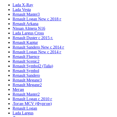
Lada X-Ray
Lada Vesta
Renault Master3
Renault Logan New с 2018 г
Renault Arkana
Nissan Almera N16
Lada Largus Cross
Renault Duster с 2015 г.
Renault Kaptur
Renault Sandero New с 2014 г
Renault Logan New с 2014 г
Renault Fluence
Renault Scenic2
Renault Symbol2 (Talia)
Renault Symbol
Renault Sandero
Renault Megane3
Renault Megane2
Меган
Renault Master2
Renault Logan c 2010 г
Логан МСV (Фургон)
Renault Logan
Lada Largus