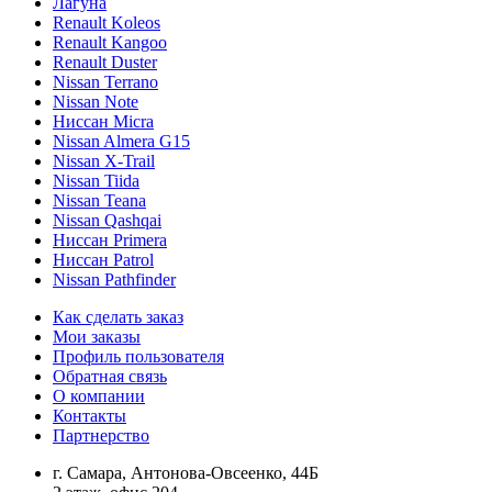
Лагуна
Renault Koleos
Renault Kangoo
Renault Duster
Nissan Terrano
Nissan Note
Ниссан Micra
Nissan Almera G15
Nissan X-Trail
Nissan Tiida
Nissan Teana
Nissan Qashqai
Ниссан Primera
Ниссан Patrol
Nissan Pathfinder
Как сделать заказ
Мои заказы
Профиль пользователя
Обратная связь
О компании
Контакты
Партнерство
г. Самара, Антонова-Овсеенко, 44Б