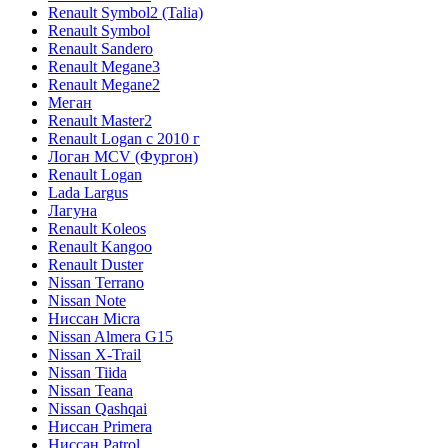
Renault Symbol2 (Talia)
Renault Symbol
Renault Sandero
Renault Megane3
Renault Megane2
Меган
Renault Master2
Renault Logan c 2010 г
Логан МСV (Фургон)
Renault Logan
Lada Largus
Лагуна
Renault Koleos
Renault Kangoo
Renault Duster
Nissan Terrano
Nissan Note
Ниссан Micra
Nissan Almera G15
Nissan X-Trail
Nissan Tiida
Nissan Teana
Nissan Qashqai
Ниссан Primera
Ниссан Patrol