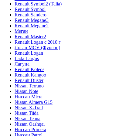
Renault Symbol2 (Talia)
Renault Symbol
Renault Sandero
Renault Megane3
Renault Megane2
Меган
Renault Master2
Renault Logan c 2010 г
Логан МСV (Фургон)
Renault Logan
Lada Largus
Лагуна
Renault Koleos
Renault Kangoo
Renault Duster
Nissan Terrano
Nissan Note
Ниссан Micra
Nissan Almera G15
Nissan X-Trail
Nissan Tiida
Nissan Teana
Nissan Qashqai
Ниссан Primera
Ниссан Patrol