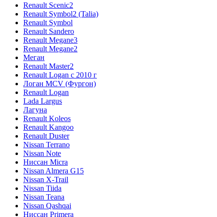
Renault Scenic2
Renault Symbol2 (Talia)
Renault Symbol
Renault Sandero
Renault Megane3
Renault Megane2
Меган
Renault Master2
Renault Logan c 2010 г
Логан МСV (Фургон)
Renault Logan
Lada Largus
Лагуна
Renault Koleos
Renault Kangoo
Renault Duster
Nissan Terrano
Nissan Note
Ниссан Micra
Nissan Almera G15
Nissan X-Trail
Nissan Tiida
Nissan Teana
Nissan Qashqai
Ниссан Primera