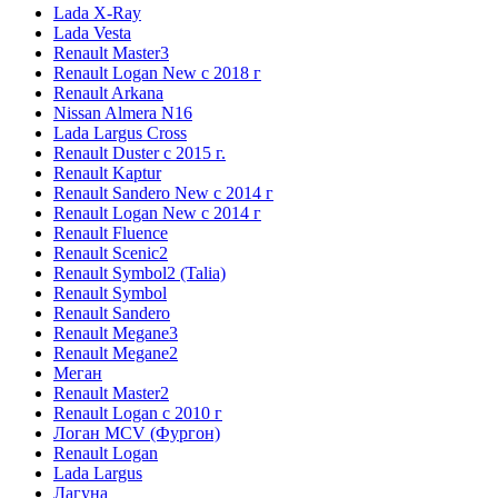
Lada X-Ray
Lada Vesta
Renault Master3
Renault Logan New с 2018 г
Renault Arkana
Nissan Almera N16
Lada Largus Cross
Renault Duster с 2015 г.
Renault Kaptur
Renault Sandero New с 2014 г
Renault Logan New с 2014 г
Renault Fluence
Renault Scenic2
Renault Symbol2 (Talia)
Renault Symbol
Renault Sandero
Renault Megane3
Renault Megane2
Меган
Renault Master2
Renault Logan c 2010 г
Логан МСV (Фургон)
Renault Logan
Lada Largus
Лагуна