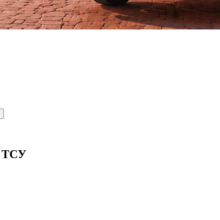
й ТСУ