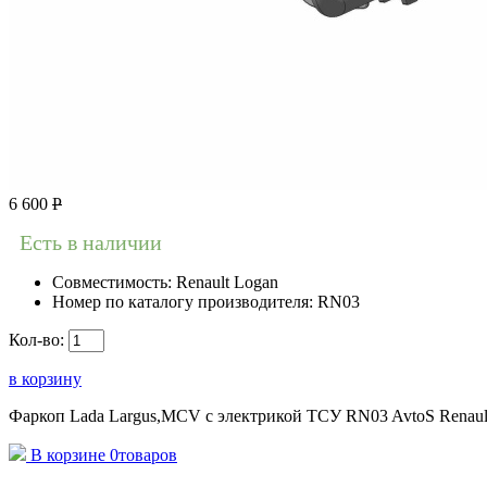
6 600
Р
Есть в наличии
Совместимость:
Renault Logan
Номер по каталогу производителя:
RN03
Кол-во:
в корзину
Фаркоп Lada Largus,MCV с электрикой ТСУ RN03 AvtoS Renaul
В корзине
0
товаров