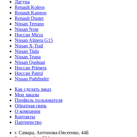
Лагуна
Renault Koleos
Renault Kangoo
Renault Duster
Nissan Terrano
Nissan Note
Ниссан Micra
Nissan Almera G15
Nissan X-Trail
Nissan Tiida
Nissan Teana
Nissan Qashqai
Ниссан Primera
Ниссан Patrol
Nissan Pathfinder
Как сделать заказ
Мои заказы
Профиль пользователя
Обратная связь
О компании
Контакты
Партнерство
г. Самара, Антонова-Овсеенко, 44Б