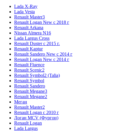
Lada X-Ray
Lada Vesta
Renault Master3
Renault Logan New с 2018 г
Renault Arkana
Nissan Almera N16
Lada Largus Cross
Renault Duster с 2015 г.
Renault Kaptur
Renault Sandero New с 2014 г
Renault Logan New с 2014 г
Renault Fluence
Renault Scenic2
Renault Symbol2 (Talia)
Renault Symbol
Renault Sandero
Renault Megane3
Renault Megane2
Меган
Renault Master2
Renault Logan c 2010 г
Логан МСV (Фургон)
Renault Logan
Lada Largus