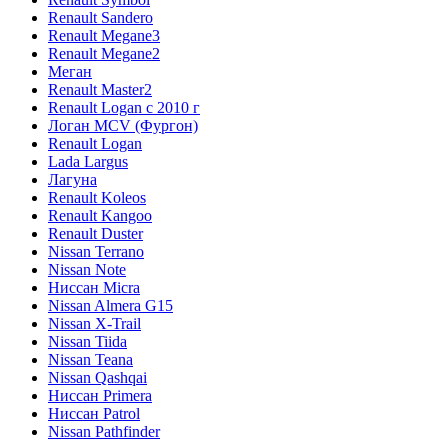
Renault Sandero
Renault Megane3
Renault Megane2
Меган
Renault Master2
Renault Logan c 2010 г
Логан МСV (Фургон)
Renault Logan
Lada Largus
Лагуна
Renault Koleos
Renault Kangoo
Renault Duster
Nissan Terrano
Nissan Note
Ниссан Micra
Nissan Almera G15
Nissan X-Trail
Nissan Tiida
Nissan Teana
Nissan Qashqai
Ниссан Primera
Ниссан Patrol
Nissan Pathfinder