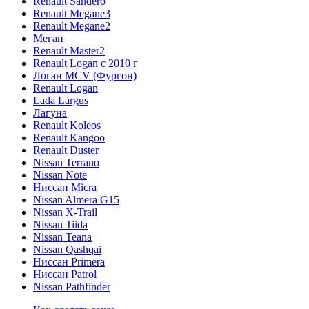
Renault Sandero
Renault Megane3
Renault Megane2
Меган
Renault Master2
Renault Logan c 2010 г
Логан МСV (Фургон)
Renault Logan
Lada Largus
Лагуна
Renault Koleos
Renault Kangoo
Renault Duster
Nissan Terrano
Nissan Note
Ниссан Micra
Nissan Almera G15
Nissan X-Trail
Nissan Tiida
Nissan Teana
Nissan Qashqai
Ниссан Primera
Ниссан Patrol
Nissan Pathfinder