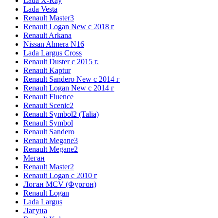
Lada X-Ray
Lada Vesta
Renault Master3
Renault Logan New с 2018 г
Renault Arkana
Nissan Almera N16
Lada Largus Cross
Renault Duster с 2015 г.
Renault Kaptur
Renault Sandero New с 2014 г
Renault Logan New с 2014 г
Renault Fluence
Renault Scenic2
Renault Symbol2 (Talia)
Renault Symbol
Renault Sandero
Renault Megane3
Renault Megane2
Меган
Renault Master2
Renault Logan c 2010 г
Логан МСV (Фургон)
Renault Logan
Lada Largus
Лагуна