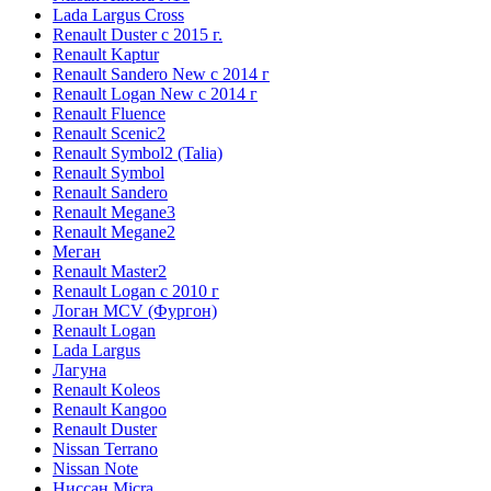
Lada Largus Cross
Renault Duster с 2015 г.
Renault Kaptur
Renault Sandero New с 2014 г
Renault Logan New с 2014 г
Renault Fluence
Renault Scenic2
Renault Symbol2 (Talia)
Renault Symbol
Renault Sandero
Renault Megane3
Renault Megane2
Меган
Renault Master2
Renault Logan c 2010 г
Логан МСV (Фургон)
Renault Logan
Lada Largus
Лагуна
Renault Koleos
Renault Kangoo
Renault Duster
Nissan Terrano
Nissan Note
Ниссан Micra