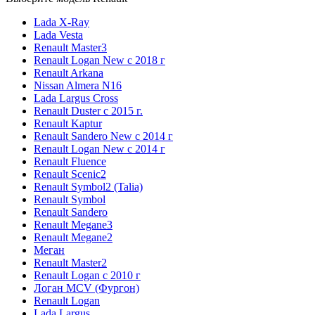
Lada X-Ray
Lada Vesta
Renault Master3
Renault Logan New с 2018 г
Renault Arkana
Nissan Almera N16
Lada Largus Cross
Renault Duster с 2015 г.
Renault Kaptur
Renault Sandero New с 2014 г
Renault Logan New с 2014 г
Renault Fluence
Renault Scenic2
Renault Symbol2 (Talia)
Renault Symbol
Renault Sandero
Renault Megane3
Renault Megane2
Меган
Renault Master2
Renault Logan c 2010 г
Логан МСV (Фургон)
Renault Logan
Lada Largus