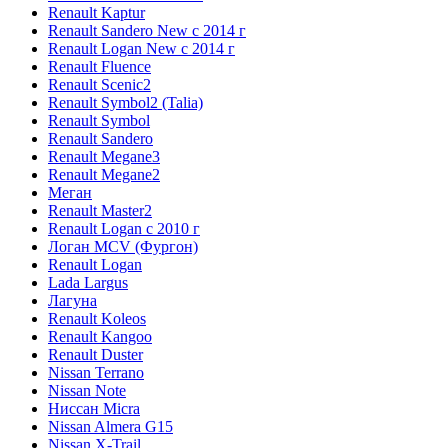
Renault Kaptur
Renault Sandero New с 2014 г
Renault Logan New с 2014 г
Renault Fluence
Renault Scenic2
Renault Symbol2 (Talia)
Renault Symbol
Renault Sandero
Renault Megane3
Renault Megane2
Меган
Renault Master2
Renault Logan c 2010 г
Логан МСV (Фургон)
Renault Logan
Lada Largus
Лагуна
Renault Koleos
Renault Kangoo
Renault Duster
Nissan Terrano
Nissan Note
Ниссан Micra
Nissan Almera G15
Nissan X-Trail