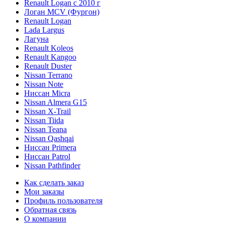
Renault Logan c 2010 г
Логан МСV (Фургон)
Renault Logan
Lada Largus
Лагуна
Renault Koleos
Renault Kangoo
Renault Duster
Nissan Terrano
Nissan Note
Ниссан Micra
Nissan Almera G15
Nissan X-Trail
Nissan Tiida
Nissan Teana
Nissan Qashqai
Ниссан Primera
Ниссан Patrol
Nissan Pathfinder
Как сделать заказ
Мои заказы
Профиль пользователя
Обратная связь
О компании