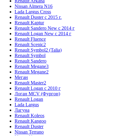
Renault Arkana
Nissan Almera N16
Lada Largus Cross
Renault Duster с 2015 г.
Renault Kaptur
Renault Sandero New с 2014 г
Renault Logan New с 2014 г
Renault Fluence
Renault Scenic2
Renault Symbol2 (Talia)
Renault Symbol
Renault Sandero
Renault Megane3
Renault Megane2
Меган
Renault Master2
Renault Logan c 2010 г
Логан МСV (Фургон)
Renault Logan
Lada Largus
Лагуна
Renault Koleos
Renault Kangoo
Renault Duster
Nissan Terrano