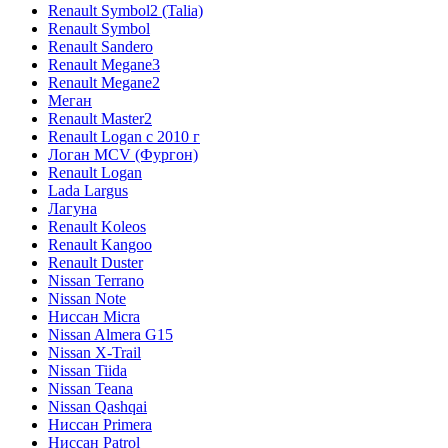
Renault Symbol2 (Talia)
Renault Symbol
Renault Sandero
Renault Megane3
Renault Megane2
Меган
Renault Master2
Renault Logan c 2010 г
Логан МСV (Фургон)
Renault Logan
Lada Largus
Лагуна
Renault Koleos
Renault Kangoo
Renault Duster
Nissan Terrano
Nissan Note
Ниссан Micra
Nissan Almera G15
Nissan X-Trail
Nissan Tiida
Nissan Teana
Nissan Qashqai
Ниссан Primera
Ниссан Patrol