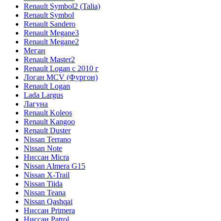
Renault Symbol2 (Talia)
Renault Symbol
Renault Sandero
Renault Megane3
Renault Megane2
Меган
Renault Master2
Renault Logan c 2010 г
Логан МСV (Фургон)
Renault Logan
Lada Largus
Лагуна
Renault Koleos
Renault Kangoo
Renault Duster
Nissan Terrano
Nissan Note
Ниссан Micra
Nissan Almera G15
Nissan X-Trail
Nissan Tiida
Nissan Teana
Nissan Qashqai
Ниссан Primera
Ниссан Patrol