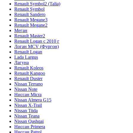
Renault Symbol2 (Talia)
Renault Symbol
Renault Sandero
Renault Megane3
Renault Megane2
Меган
Renault Master2
Renault Logan c 2010 г
Логан МСV (Фургон)
Renault Logan
Lada Largus
Лагуна
Renault Koleos
Renault Kangoo
Renault Duster
Nissan Terrano
Nissan Note
Ниссан Micra
Nissan Almera G15
Nissan X-Trail
Nissan Tiida
Nissan Teana
Nissan Qashqai
Ниссан Primera
Ниссан Patrol