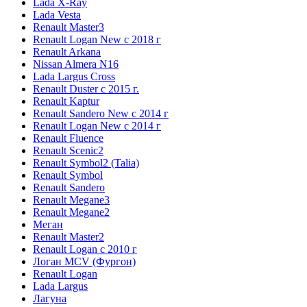
Lada X-Ray
Lada Vesta
Renault Master3
Renault Logan New с 2018 г
Renault Arkana
Nissan Almera N16
Lada Largus Cross
Renault Duster с 2015 г.
Renault Kaptur
Renault Sandero New с 2014 г
Renault Logan New с 2014 г
Renault Fluence
Renault Scenic2
Renault Symbol2 (Talia)
Renault Symbol
Renault Sandero
Renault Megane3
Renault Megane2
Меган
Renault Master2
Renault Logan c 2010 г
Логан МСV (Фургон)
Renault Logan
Lada Largus
Лагуна