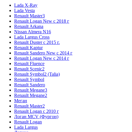
Lada X-Ray
Lada Vesta
Renault Master3
Renault Logan New с 2018 г
Renault Arkana
Nissan Almera N16
Lada Largus Cross
Renault Duster с 2015 г.
Renault Kaptur
Renault Sandero New с 2014 г
Renault Logan New с 2014 г
Renault Fluence
Renault Scenic2
Renault Symbol2 (Talia)
Renault Symbol
Renault Sandero
Renault Megane3
Renault Megane2
Меган
Renault Master2
Renault Logan c 2010 г
Логан МСV (Фургон)
Renault Logan
Lada Largus