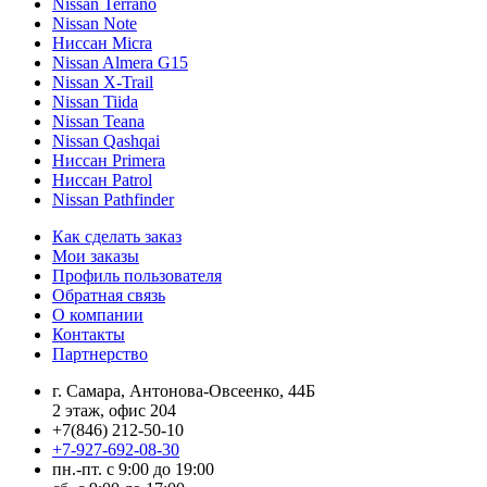
Nissan Terrano
Nissan Note
Ниссан Micra
Nissan Almera G15
Nissan X-Trail
Nissan Tiida
Nissan Teana
Nissan Qashqai
Ниссан Primera
Ниссан Patrol
Nissan Pathfinder
Как сделать заказ
Мои заказы
Профиль пользователя
Обратная связь
О компании
Контакты
Партнерство
г. Самара, Антонова-Овсеенко, 44Б
2 этаж, офис 204
+7(846) 212-50-10
+7-927-692-08-30
пн.-пт. с 9:00 до 19:00