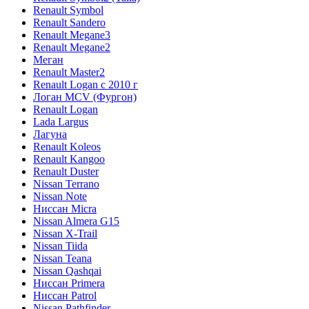
Renault Symbol
Renault Sandero
Renault Megane3
Renault Megane2
Меган
Renault Master2
Renault Logan c 2010 г
Логан МСV (Фургон)
Renault Logan
Lada Largus
Лагуна
Renault Koleos
Renault Kangoo
Renault Duster
Nissan Terrano
Nissan Note
Ниссан Micra
Nissan Almera G15
Nissan X-Trail
Nissan Tiida
Nissan Teana
Nissan Qashqai
Ниссан Primera
Ниссан Patrol
Nissan Pathfinder