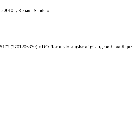
c 2010 г, Renault Sandero
(D95177 (7701206370) VDO Логан;Логан(Фаза2);Сандеро;Лада Ларг