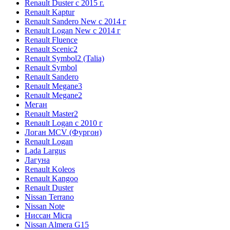
Renault Duster с 2015 г.
Renault Kaptur
Renault Sandero New с 2014 г
Renault Logan New с 2014 г
Renault Fluence
Renault Scenic2
Renault Symbol2 (Talia)
Renault Symbol
Renault Sandero
Renault Megane3
Renault Megane2
Меган
Renault Master2
Renault Logan c 2010 г
Логан МСV (Фургон)
Renault Logan
Lada Largus
Лагуна
Renault Koleos
Renault Kangoo
Renault Duster
Nissan Terrano
Nissan Note
Ниссан Micra
Nissan Almera G15