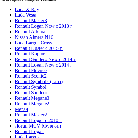
Lada X-Ray
Lada Vesta
Renault Master3
Renault Logan New с 2018 г
Renault Arkana
Nissan Almera N16
Lada Largus Cross
Renault Duster с 2015 г.
Renault Kaptur
Renault Sandero New с 2014 г
Renault Logan New с 2014 г
Renault Fluence
Renault Scenic2
Renault Symbol2 (Talia)
Renault Symbol
Renault Sandero
Renault Megane3
Renault Megane2
Меган
Renault Master2
Renault Logan c 2010 г
Логан МСV (Фургон)
Renault Logan
Lada Largus