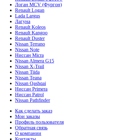
Логан МСV (Фургон)
Renault Logan
Lada Largus
Лагуна
Renault Koleos
Renault Kangoo
Renault Duster
Nissan Terrano
Nissan Note
Ниссан Micra
Nissan Almera G15
Nissan X-Trail
Nissan Tiida
Nissan Teana
Nissan Qashqai
Ниссан Primera
Ниссан Patrol
Nissan Pathfinder
Как сделать заказ
Мои заказы
Профиль пользователя
Обратная связь
О компании
Контакты