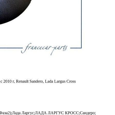
c 2010 г, Renault Sandero, Lada Largus Cross
н (Фаза2);Лада Ларгус;ЛАДА ЛАРГУС КРОСС;Сандеро;