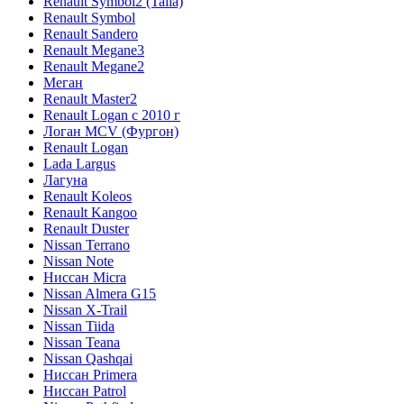
Renault Symbol2 (Talia)
Renault Symbol
Renault Sandero
Renault Megane3
Renault Megane2
Меган
Renault Master2
Renault Logan c 2010 г
Логан МСV (Фургон)
Renault Logan
Lada Largus
Лагуна
Renault Koleos
Renault Kangoo
Renault Duster
Nissan Terrano
Nissan Note
Ниссан Micra
Nissan Almera G15
Nissan X-Trail
Nissan Tiida
Nissan Teana
Nissan Qashqai
Ниссан Primera
Ниссан Patrol