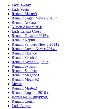
Lada X-Ray
Lada Vesta
Renault Master3
Renault Logan New с 2018 г
Renault Arkana
Nissan Almera N16
Lada Largus Cross
Renault Duster с 2015 г.
Renault Kaptur
Renault Sandero New с 2014 г
Renault Logan New с 2014 г
Renault Fluence
Renault Scenic2
Renault Symbol2 (Talia)
Renault Symbol
Renault Sandero
Renault Megane3
Renault Megane2
Меган
Renault Master2
Renault Logan c 2010 г
Логан МСV (Фургон)
Renault Logan
Lada Largus