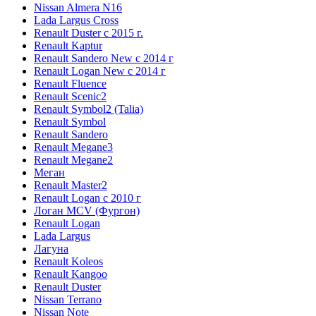
Nissan Almera N16
Lada Largus Cross
Renault Duster с 2015 г.
Renault Kaptur
Renault Sandero New с 2014 г
Renault Logan New с 2014 г
Renault Fluence
Renault Scenic2
Renault Symbol2 (Talia)
Renault Symbol
Renault Sandero
Renault Megane3
Renault Megane2
Меган
Renault Master2
Renault Logan c 2010 г
Логан МСV (Фургон)
Renault Logan
Lada Largus
Лагуна
Renault Koleos
Renault Kangoo
Renault Duster
Nissan Terrano
Nissan Note