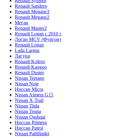
Renault Symbol
Renault Sandero
Renault Megane3
Renault Megane2
Меган
Renault Master2
Renault Logan c 2010 г
Логан МСV (Фургон)
Renault Logan
Lada Largus
Лагуна
Renault Koleos
Renault Kangoo
Renault Duster
Nissan Terrano
Nissan Note
Ниссан Micra
Nissan Almera G15
Nissan X-Trail
Nissan Tiida
Nissan Teana
Nissan Qashqai
Ниссан Primera
Ниссан Patrol
Nissan Pathfinder