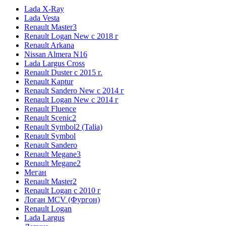
Lada X-Ray
Lada Vesta
Renault Master3
Renault Logan New с 2018 г
Renault Arkana
Nissan Almera N16
Lada Largus Cross
Renault Duster с 2015 г.
Renault Kaptur
Renault Sandero New с 2014 г
Renault Logan New с 2014 г
Renault Fluence
Renault Scenic2
Renault Symbol2 (Talia)
Renault Symbol
Renault Sandero
Renault Megane3
Renault Megane2
Меган
Renault Master2
Renault Logan c 2010 г
Логан МСV (Фургон)
Renault Logan
Lada Largus