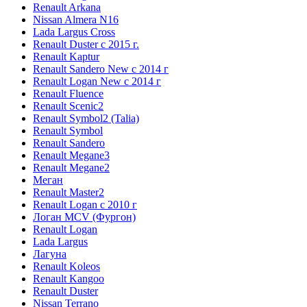
Renault Arkana
Nissan Almera N16
Lada Largus Cross
Renault Duster с 2015 г.
Renault Kaptur
Renault Sandero New с 2014 г
Renault Logan New с 2014 г
Renault Fluence
Renault Scenic2
Renault Symbol2 (Talia)
Renault Symbol
Renault Sandero
Renault Megane3
Renault Megane2
Меган
Renault Master2
Renault Logan c 2010 г
Логан МСV (Фургон)
Renault Logan
Lada Largus
Лагуна
Renault Koleos
Renault Kangoo
Renault Duster
Nissan Terrano