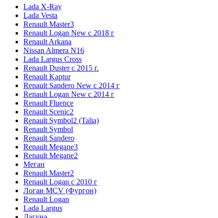
Lada X-Ray
Lada Vesta
Renault Master3
Renault Logan New с 2018 г
Renault Arkana
Nissan Almera N16
Lada Largus Cross
Renault Duster с 2015 г.
Renault Kaptur
Renault Sandero New с 2014 г
Renault Logan New с 2014 г
Renault Fluence
Renault Scenic2
Renault Symbol2 (Talia)
Renault Symbol
Renault Sandero
Renault Megane3
Renault Megane2
Меган
Renault Master2
Renault Logan c 2010 г
Логан МСV (Фургон)
Renault Logan
Lada Largus
Лагуна