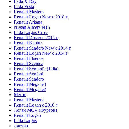
Lada X-Ray
Lada Vesta
Renault Master3
Renault Logan New с 2018 г
Renault Arkana
Nissan Almera N16
Lada Largus Cross
Renault Duster с 2015 г.
Renault Kaptur
Renault Sandero New с 2014 г
Renault Logan New с 2014 г
Renault Fluence
Renault Scenic2
Renault Symbol2 (Talia)
Renault Symbol
Renault Sandero
Renault Megane3
Renault Megane2
Меган
Renault Master2
Renault Logan c 2010 г
Логан МСV (Фургон)
Renault Logan
Lada Largus
Лагуна