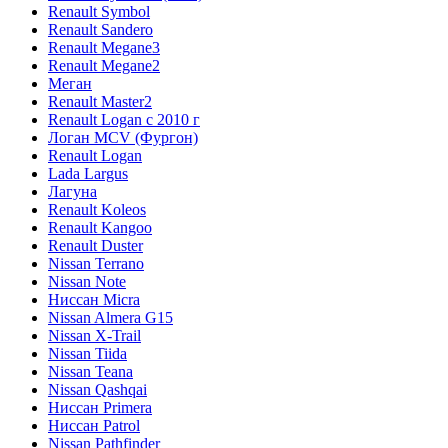
Renault Symbol
Renault Sandero
Renault Megane3
Renault Megane2
Меган
Renault Master2
Renault Logan c 2010 г
Логан МСV (Фургон)
Renault Logan
Lada Largus
Лагуна
Renault Koleos
Renault Kangoo
Renault Duster
Nissan Terrano
Nissan Note
Ниссан Micra
Nissan Almera G15
Nissan X-Trail
Nissan Tiida
Nissan Teana
Nissan Qashqai
Ниссан Primera
Ниссан Patrol
Nissan Pathfinder