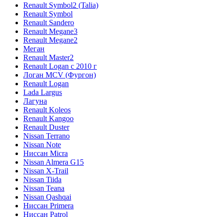
Renault Symbol2 (Talia)
Renault Symbol
Renault Sandero
Renault Megane3
Renault Megane2
Меган
Renault Master2
Renault Logan c 2010 г
Логан МСV (Фургон)
Renault Logan
Lada Largus
Лагуна
Renault Koleos
Renault Kangoo
Renault Duster
Nissan Terrano
Nissan Note
Ниссан Micra
Nissan Almera G15
Nissan X-Trail
Nissan Tiida
Nissan Teana
Nissan Qashqai
Ниссан Primera
Ниссан Patrol