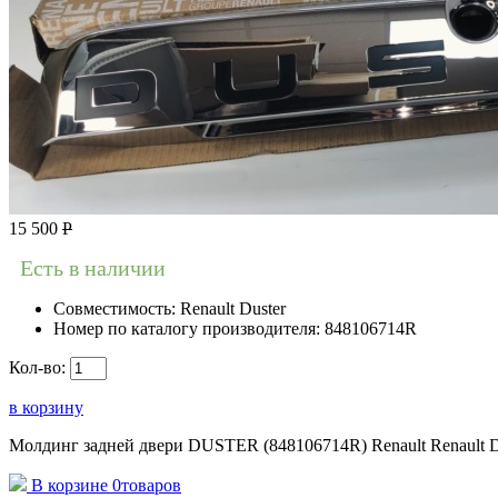
15 500
Р
Есть в наличии
Совместимость:
Renault Duster
Номер по каталогу производителя:
848106714R
Кол-во:
в корзину
Молдинг задней двери DUSTER (848106714R) Renault Renault D
В корзине
0
товаров