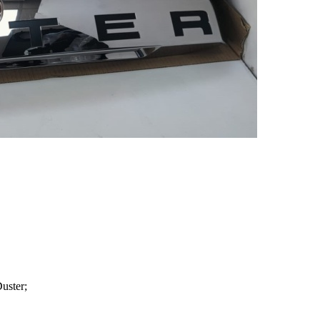
uster;