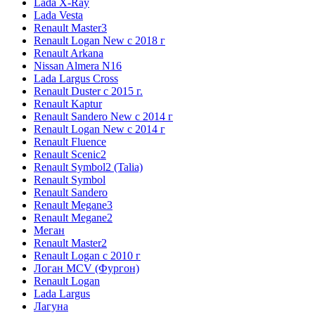
Lada X-Ray
Lada Vesta
Renault Master3
Renault Logan New с 2018 г
Renault Arkana
Nissan Almera N16
Lada Largus Cross
Renault Duster с 2015 г.
Renault Kaptur
Renault Sandero New с 2014 г
Renault Logan New с 2014 г
Renault Fluence
Renault Scenic2
Renault Symbol2 (Talia)
Renault Symbol
Renault Sandero
Renault Megane3
Renault Megane2
Меган
Renault Master2
Renault Logan c 2010 г
Логан МСV (Фургон)
Renault Logan
Lada Largus
Лагуна