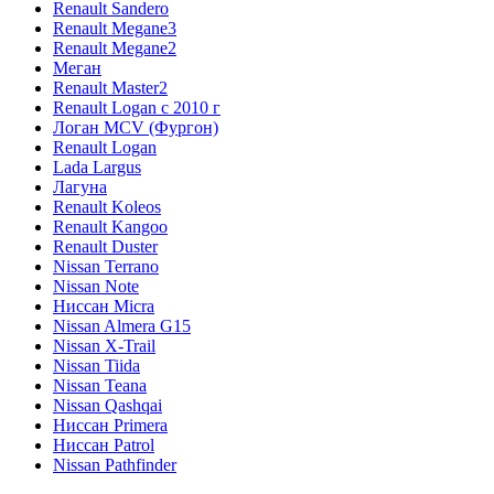
Renault Sandero
Renault Megane3
Renault Megane2
Меган
Renault Master2
Renault Logan c 2010 г
Логан МСV (Фургон)
Renault Logan
Lada Largus
Лагуна
Renault Koleos
Renault Kangoo
Renault Duster
Nissan Terrano
Nissan Note
Ниссан Micra
Nissan Almera G15
Nissan X-Trail
Nissan Tiida
Nissan Teana
Nissan Qashqai
Ниссан Primera
Ниссан Patrol
Nissan Pathfinder