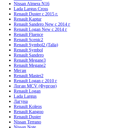
Nissan Almera N16
Lada Largus Cross
Renault Duster с 2015 г.
Renault Kaptur
Renault Sandero New с 2014 г
Renault Logan New с 2014 г
Renault Fluence
Renault Scenic2
Renault Symbol2 (Talia)
Renault Symbol
Renault Sandero
Renault Megane3
Renault Megane2
Меган
Renault Master2
Renault Logan c 2010 г
Логан МСV (Фургон)
Renault Logan
Lada Largus
Лагуна
Renault Koleos
Renault Kangoo
Renault Duster
Nissan Terrano
Nissan Note