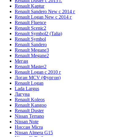
Renault Duster с 2015 г.
Renault Kaptur
Renault Sandero New с 2014 г
Renault Logan New с 2014 г
Renault Fluence
Renault Scenic2
Renault Symbol2 (Talia)
Renault Symbol
Renault Sandero
Renault Megane3
Renault Megane2
Меган
Renault Master2
Renault Logan c 2010 г
Логан МСV (Фургон)
Renault Logan
Lada Largus
Лагуна
Renault Koleos
Renault Kangoo
Renault Duster
Nissan Terrano
Nissan Note
Ниссан Micra
Nissan Almera G15