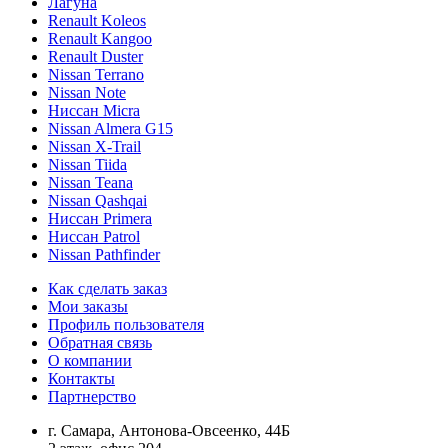
Лагуна
Renault Koleos
Renault Kangoo
Renault Duster
Nissan Terrano
Nissan Note
Ниссан Micra
Nissan Almera G15
Nissan X-Trail
Nissan Tiida
Nissan Teana
Nissan Qashqai
Ниссан Primera
Ниссан Patrol
Nissan Pathfinder
Как сделать заказ
Мои заказы
Профиль пользователя
Обратная связь
О компании
Контакты
Партнерство
г. Самара, Антонова-Овсеенко, 44Б