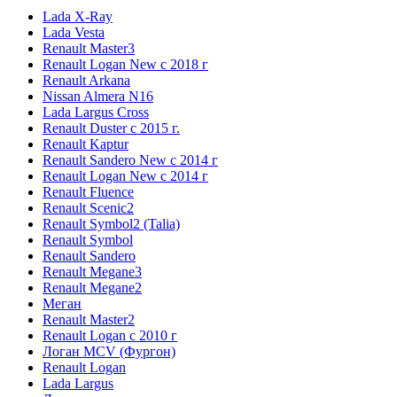
Lada X-Ray
Lada Vesta
Renault Master3
Renault Logan New с 2018 г
Renault Arkana
Nissan Almera N16
Lada Largus Cross
Renault Duster с 2015 г.
Renault Kaptur
Renault Sandero New с 2014 г
Renault Logan New с 2014 г
Renault Fluence
Renault Scenic2
Renault Symbol2 (Talia)
Renault Symbol
Renault Sandero
Renault Megane3
Renault Megane2
Меган
Renault Master2
Renault Logan c 2010 г
Логан МСV (Фургон)
Renault Logan
Lada Largus