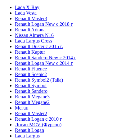
Lada X-Ray
Lada Vesta
Renault Master3
Renault Logan New с 2018 г
Renault Arkana
Nissan Almera N16
Lada Largus Cross
Renault Duster с 2015 г.
Renault Kaptur
Renault Sandero New с 2014 г
Renault Logan New с 2014 г
Renault Fluence
Renault Scenic2
Renault Symbol2 (Talia)
Renault Symbol
Renault Sandero
Renault Megane3
Renault Megane2
Меган
Renault Master2
Renault Logan c 2010 г
Логан МСV (Фургон)
Renault Logan
Lada Largus